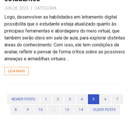
JUN 28, 2023
| CATEGORIA:
Logo, desenvolver as habilidades em letramento digital
possibilita que o estudante esteja atualizado quanto às
principais ferramentas e abordagens do meio virtual, que
também serão úteis em sala de aula, para explorar distintas
áreas do conhecimento. Com isso, ele tem condições de
avaliar, refletir e pensar de forma crítica sobre as possíveis
ameaças e armadilhas virtuais....
LEIA MAIS
NEWER POSTS
1
2
3
4
5
6
7
8
9
10
...
13
14
OLDER POSTS