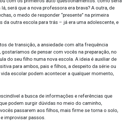
arou com os primeiros auto questionamentos: como seria
á, será que a nova professora era brava? A outra, de
hechas, o medo de responder “presente” na primeira
s da outra escola para trás – já era uma adolescente, e
os de transição, a ansiedade com alta frequência
, gostaríamos de pensar com vocês na preparação, no
a do seu filho numa nova escola. A ideia é auxiliar de
tiva para ambos, pais e filhos, a despeito da série ou
a vida escolar podem acontecer a qualquer momento,
escindível a busca de informações e referências que
o que podem surgir dúvidas no meio do caminho,
vocês passarem aos filhos, mais firme se torna o solo,
 e improvisar passos.