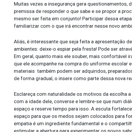
Muitas vezes a insegurança gera questionamentos, d
premissa de responder o que sabe e se propor a proc
mesmo ser feita em conjunto! Participar dessa etapa
familiarizar com o que irá encontrar nesse novo amb
Aliás, é interessante que seja feita a apresentação d
ambientes: deixe-o espiar pela fresta! Pode ser atrav
Em geral, quanto mais ele souber, mais confortável ir
que ele acompanhe na compra do uniforme escolar e
materiais também podem ser adquiridos, preparados 
de forma gradual, o insere como parte dessa nova re
Esclareça com naturalidade os motivos da escolha a
com a idade dele, converse e lembre-se que num diál
espaço e reserve tempo para isso. A escuta fortalece
espaço para que os medos sejam colocados para fora
empatia é um ingrediente fundamental e o compartilh
estimular a abertura para experimentar os novos sabo