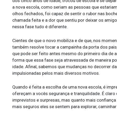
dos cinco anos de idade, trocou de escola e se dep
a nova escola, como seriam as pessoas que estariam l
olhos fechados, foi capaz de sentir o rubor nas boc
chamada feita e a dor que sentiu por deixar os amigo
nessa fase tudo é diferente.
Cientes de que o novo mobiliza e de que, nos moment
também resolve tocar a campainha da porta dos pais
que pode ser feito antes mesmo do primeiro dia de aul
forma que essa fase seja atravessada de maneira posi
idade. Afinal, sabemos que mudanças no decorrer d
impulsionadas pelos mais diversos motivos.
Quando é feita a escolha de uma nova escola, é impr
ofereçam a vocês segurança e tranquilidade. É clar
imprevistos e surpresas, mas quanto mais confiança 
mais seguros eles se sentem para explorar, caminhar