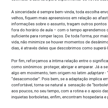
A sinceridade é sempre bem-vinda, toda escolha env
velhos, fiquem mais apreensivos em relação ao afa
informações sobre o assunto, tragam outros pontos 
fora do horário de aula – com o tempo aprendemos qu
suficiente para romper laços. De toda forma, por ma
vida, não minimize se houver momentos de desânimo 
dias, é através deles que descobrimos como superá-
Por fim, reforçamos a íntima relação entre o signific
como sinônimos: proteger, abrigar e amparar. Já a 
algo em movimento, tem origem no latim
adaptare
-
“desacomodar”. Pois bem, se a adaptação implica e
confortável, torna-se natural a sensação de “borbolet
aos poucos, no seu tempo, com a rotina e o apoio da
inquietas borboletas, enfim, encontram hospedaria e