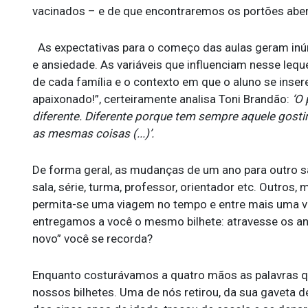
vacinados – e de que encontraremos os portões aber
As expectativas para o começo das aulas geram inúm
e ansiedade. As variáveis que influenciam nesse lequ
de cada família e o contexto em que o aluno se insere.
apaixonado!”, certeiramente analisa Toni Brandão:
‘
O 
diferente. Diferente porque tem sempre aquele gostin
as mesmas coisas
(...)’.
De forma geral, as mudanças de um ano para outro s
sala, série, turma, professor, orientador etc. Outros,
permita-se uma viagem no tempo e entre mais uma vez,
entregamos a você o mesmo bilhete: atravesse os an
novo” você se recorda?
Enquanto costurávamos a quatro mãos as palavras q
nossos bilhetes. Uma de nós retirou, da sua gaveta de