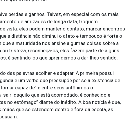
olve perdas e ganhos. Talvez, em especial com os mais
stamento de amizades de longa data, troquem
de vista: eles podem manter o contato, marcar encontros
e a distância não diminui o afeto e tampouco é forte o
is que a maturidade nos ensine algumas coisas sobre a
ou tristeza, reconheça-os, eles fazem parte de alguns
los, é sentindo-os que aprendemos a dar-lhes sentido.
ado das palavras acolher e adaptar. A primeira possui
segunda é um verbo que pressupõe
per se
a existência de
 “tornar capaz de” e entre seus antônimos o
m sair daquilo que está acomodado, é conhecido e
as no estômago” diante do inédito. A boa notícia é que,
s mãos que se estendem dentro e fora da escola, as
 pousam.