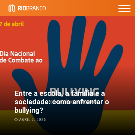
Passagem do Ensino
Fundamental para o Médio:
 o
como tornar mais tranquila
transição?
JANEIRO 13, 2026