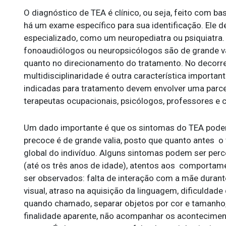
O diagnóstico de TEA é clínico, ou seja, feito com
há um exame específico para sua identificação. Ele d
especializado, como um neuropediatra ou psiquiatra.
fonoaudiólogos ou neuropsicólogos são de grande va
quanto no direcionamento do tratamento. No decorre
multidisciplinaridade é outra característica importan
indicadas para tratamento devem envolver uma parcer
terapeutas ocupacionais, psicólogos, professores e 
Um dado importante é que os sintomas do TEA podem
precoce é de grande valia, posto que quanto antes o 
global do indivíduo. Alguns sintomas podem ser perce
(até os três anos de idade), atentos aos comporta
ser observados: falta de interação com a mãe duran
visual, atraso na aquisição da linguagem, dificuldad
quando chamado, separar objetos por cor e tamanh
finalidade aparente, não acompanhar os aconteciment