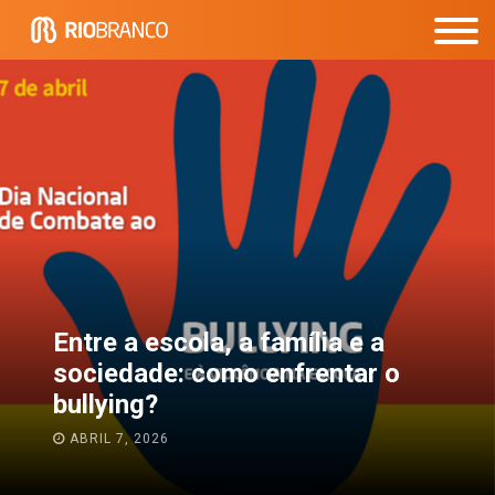
Passagem do Ensino
Fundamental para o Médio:
como tornar mais tranquila essa
transição?
JANEIRO 13, 2026