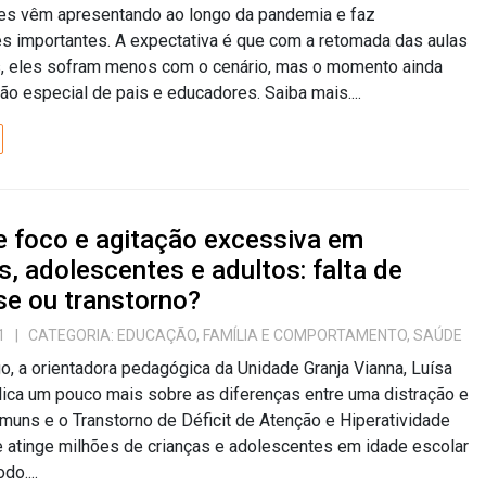
es vêm apresentando ao longo da pandemia e faz
s importantes. A expectativa é que com a retomada das aulas
s, eles sofram menos com o cenário, mas o momento ainda
ão especial de pais e educadores. Saiba mais....
e foco e agitação excessiva em
s, adolescentes e adultos: falta de
se ou transtorno?
1
| CATEGORIA:
EDUCAÇÃO
,
FAMÍLIA E COMPORTAMENTO
,
SAÚDE
o, a orientadora pedagógica da Unidade Granja Vianna, Luísa
ica um pouco mais sobre as diferenças entre uma distração e
muns e o Transtorno de Déficit de Atenção e Hiperatividade
 atinge milhões de crianças e adolescentes em idade escolar
do....