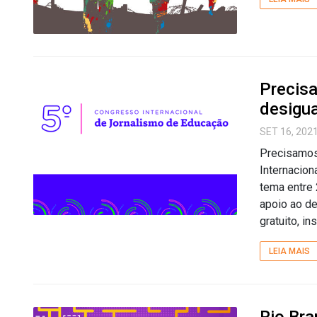
Precis
desigu
SET 16, 202
Precisamos 
Internacion
tema entre 
apoio ao de
gratuito, in
LEIA MAIS