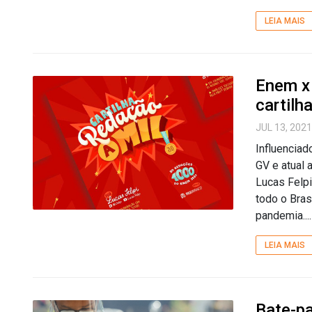
LEIA MAIS
Enem x 
cartilh
JUL 13, 2021
Influenciad
GV e atual 
Lucas Felpi
todo o Bras
pandemia....
LEIA MAIS
Bate-p