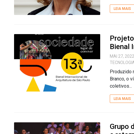
LEIA MAIS
Projet
Bienal 
MAI 27, 202
TECNOLOGI
Produzido 
Branco, o v
coletivos...
LEIA MAIS
Grupo d