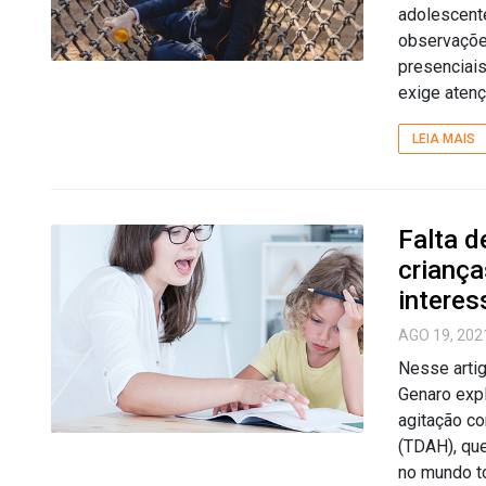
adolescent
observaçõe
presenciai
exige atenç
LEIA MAIS
Falta d
criança
interes
AGO 19, 202
Nesse artig
Genaro expl
agitação co
(TDAH), que
no mundo to