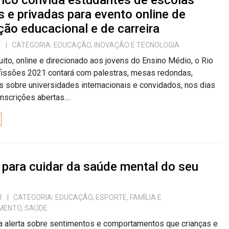
nco convida estudantes de escolas
s e privadas para evento online de
ção educacional e de carreira
1
| CATEGORIA:
EDUCAÇÃO
,
INOVAÇÃO E TECNOLOGIA
uito, online e direcionado aos jovens do Ensino Médio, o Rio
fissões 2021 contará com palestras, mesas redondas,
 sobre universidades internacionais e convidados, nos dias
nscrições abertas....
 para cuidar da saúde mental do seu
1
| CATEGORIA:
EDUCAÇÃO
,
ESPORTE
,
FAMÍLIA E
MENTO
,
SAÚDE
a alerta sobre sentimentos e comportamentos que crianças e