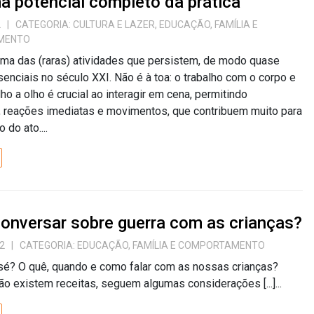
a potencial completo da prática
2
| CATEGORIA:
CULTURA E LAZER
,
EDUCAÇÃO
,
FAMÍLIA E
MENTO
uma das (raras) atividades que persistem, de modo quase
esenciais no século XXI. Não é à toa: o trabalho com o corpo e
lho a olho é crucial ao interagir em cena, permitindo
, reações imediatas e movimentos, que contribuem muito para
 do ato....
onversar sobre guerra com as crianças?
2
| CATEGORIA:
EDUCAÇÃO
,
FAMÍLIA E COMPORTAMENTO
sé? O quê, quando e como falar com as nossas crianças?
ão existem receitas, seguem algumas considerações [...]...