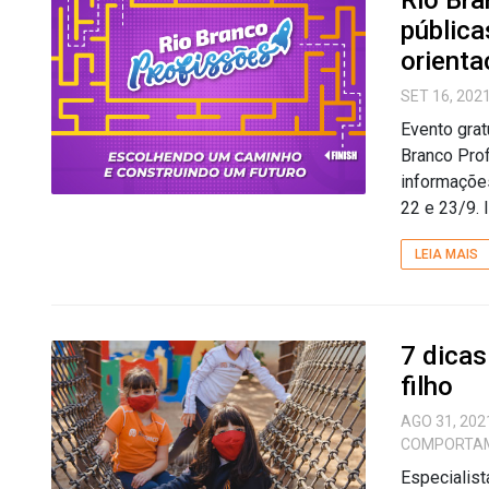
Rio Bra
pública
orienta
SET 16, 202
Evento grat
Branco Pro
informações
22 e 23/9. I
LEIA MAIS
7 dicas
filho
AGO 31, 202
COMPORTA
Especialist