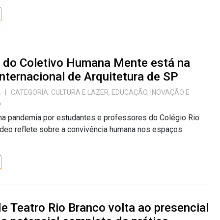
o do Coletivo Humana Mente está na
Internacional de Arquitetura de SP
2
| CATEGORIA:
CULTURA E LAZER
,
EDUCAÇÃO
,
INOVAÇÃO E
A
na pandemia por estudantes e professores do Colégio Rio
ídeo reflete sobre a convivência humana nos espaços
e Teatro Rio Branco volta ao presencial