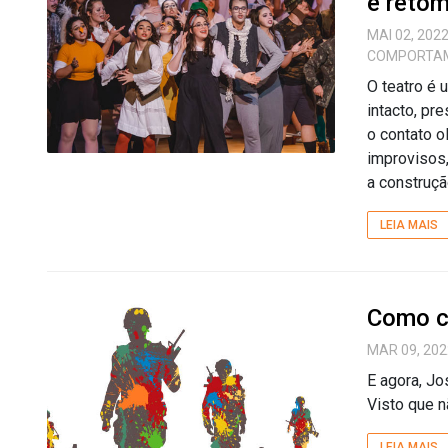
e retom
MAI 02, 202
COMPORTA
O teatro é 
intacto, pr
o contato o
improvisos
a construção
LEIA MAIS
Como c
MAR 09, 202
E agora, Jo
Visto que n
LEIA MAIS