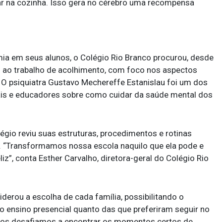
 na cozinha. Isso gera no cérebro uma recompensa
 em seus alunos, o Colégio Rio Branco procurou, desde
al ao trabalho de acolhimento, com foco nos aspectos
 O psiquiatra Gustavo Mechereffe Estanislau foi um dos
pais e educadores sobre como cuidar da saúde mental dos
légio reviu suas estruturas, procedimentos e rotinas
. “Transformamos nossa escola naquilo que ela pode e
z”, conta Esther Carvalho, diretora-geral do Colégio Rio
iderou a escolha de cada família, possibilitando o
o ensino presencial quanto das que preferiram seguir no
 nos desafiamos a encontrar os momentos certos de