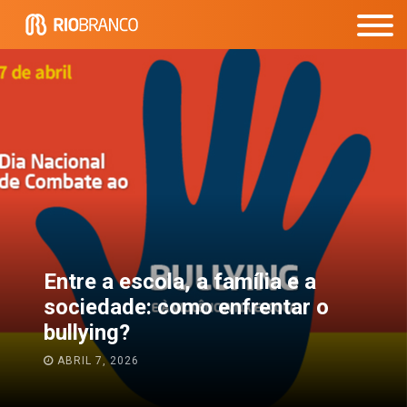
Passagem do Ensino
Fundamental para o Médio:
como tornar mais tranquila essa
transição?
JANEIRO 13, 2026