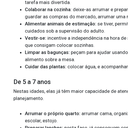
tarefa mais divertida.
Colaborar na cozinha
: deixe-as arrumar e prepa
guardar as compras do mercado, arrumar uma mes
Alimentar animais de estimação:
se tiver, perm
cuidados sob a supervisão do adulto.
Vestir-se:
incentive a independência na hora de
que consigam colocar sozinhas.
Limpar as bagunças:
peçam para ajudar usando
alimento sobre a mesa.
Cuidar das plantas:
colocar água, e acompanhar
De 5 a 7 anos
Nestas idades, elas já têm maior capacidade de ate
planejamento.
Arrumar o próprio quarto:
arrumar cama, organiz
escolar, estojo.
Preparar lanches:
nesta fase, já conseguem com