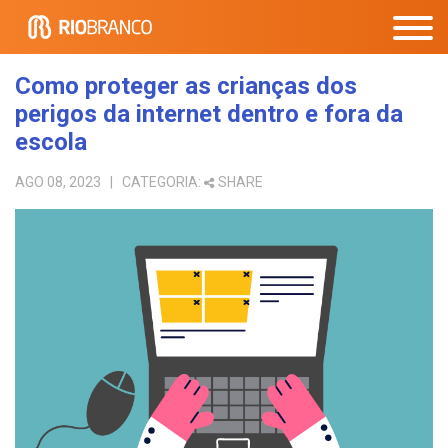
Como proteger as crianças dos
perigos da internet dentro e fora da
escola
AGO 08, 2023
| CATEGORIA:
SHARE