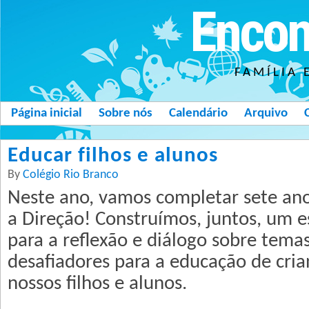
Encon
FAMÍLIA 
Página inicial
Sobre nós
Calendário
Arquivo
Educar filhos e alunos
By
Colégio Rio Branco
Neste ano, vamos completar sete an
a Direção! Construímos, juntos, um e
para a reflexão e diálogo sobre tema
desafiadores para a educação de cria
nossos filhos e alunos.