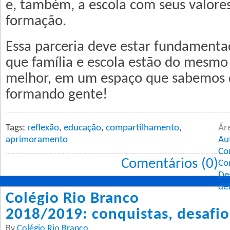
e, também, a escola com seus valore
formação.
Essa parceria deve estar fundamenta
que família e escola estão do mesmo
melhor, em um espaço que sabemos 
formando gente!
Tags:
reflexão
,
educação
,
compartilhamento
,
Ár
aprimoramento
Au
Co
Comentários (0)
Co
De
de
Colégio Rio Branco
2018/2019: conquistas, desafi
By
Colégio Rio Branco