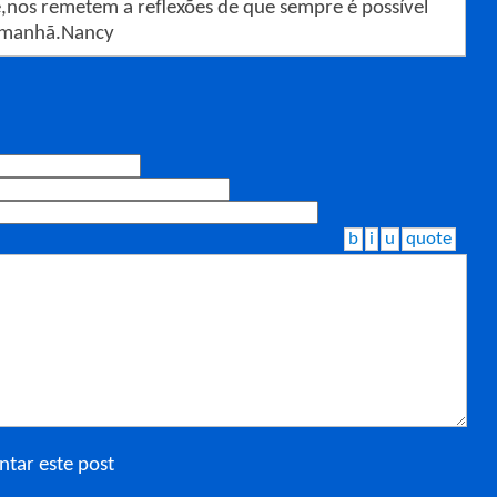
ê,nos remetem a reflexões de que sempre é possível
 amanhã.Nancy
b
i
u
quote
tar este post