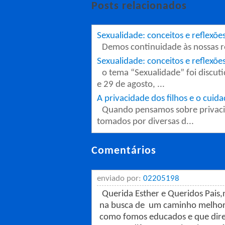
Posts relacionados
Sexualidade: conceitos e reflexõe
Demos continuidade às nossas re
Sexualidade: conceitos e reflexõe
o tema “Sexualidade” foi discut
e 29 de agosto, ...
A privacidade dos filhos e o cuida
Quando pensamos sobre privacid
tomados por diversas d...
Comentários
enviado por:
02205198
Querida Esther e Queridos Pais
na busca de um caminho melhor 
como fomos educados e que dire