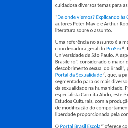
cuidadosa diversos temas para as 
“
De onde viemos? Explicando às C
autores Peter Mayle e Arthur Ro
literatura sobre o assunto.
Uma referência no assunto é a mé
coordenadora geral do
ProSex
,
Universidade de São Paulo. A esp
Brasileiro”, considerado o maior d
descobrimento sexual do Brasil”, 
Portal da Sexualidade
, que, a p
segmentado para os mais diversos
da sexualidade na humanidade. P
especialista Carmita Abdo, este é
Estudos Culturais, com a produçã
de modificação do comportamento
liberdade proporcionada pela c
O
Portal Brasil Escola
oferece co