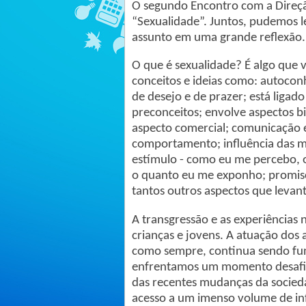
O segundo Encontro com a Direçã
“Sexualidade”. Juntos, pudemos l
assunto em uma grande reflexão.
O que é sexualidade? É algo que v
conceitos e ideias como: autoco
de desejo e de prazer; está ligado 
preconceitos; envolve aspectos bi
aspecto comercial; comunicação 
comportamento; influência das mí
estímulo - como eu me percebo, 
o quanto eu me exponho; promisc
tantos outros aspectos que leva
A transgressão e as experiência
crianças e jovens. A atuação dos 
como sempre, continua sendo fun
enfrentamos um momento desafia
das recentes mudanças da socieda
acesso a um imenso volume de in