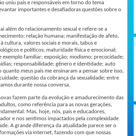
o uniu pais e responsáveis em torno do tema
evantar importantes e desafiadoras questões sobre o
ai além do relacionamento sexual e refere-se a
nhecimento; relação humana; manifestação de afeto,
à cultura, valores sociais e morais, tabus e
ológicos e políticos; maturidade física e emocional;
e exemplo familiar; exposição; modismo; precocidade;
dias; responsabilidade; gênero e identidade; auto
o quanto meus pais me ensinaram a pensar sobre isso,
uidade; questão da cobrança da sexualidade; entre
ntamos durante nossa conversa.
s novas fazem parte da evolução e amadurecimento das
adultos, como referência para as novas gerações,
damental. Mas, hoje, nós, pais e educadores,
dor e nos sentimos impactados pela complexidade
de. A grande diferença da atualidade parece ser o
formações via internet, fazendo com que nossas