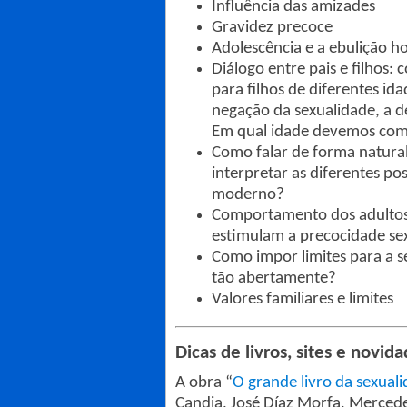
Influência das amizades
Gravidez precoce
Adolescência e a ebulição h
Diálogo entre pais e filhos:
para filhos de diferentes id
negação da sexualidade, a d
Em qual idade devemos come
Como falar de forma natural
interpretar as diferentes p
moderno?
Comportamento dos adultos:
estimulam a precocidade se
Como impor limites para a 
tão abertamente?
Valores familiares e limites
Dicas de livros, sites e novid
A obra “
O grande livro da sexual
Candia, José Díaz Morfa, Mercedes