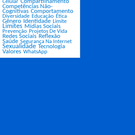
Compartilhamento
Celular
Competências Não-
Cognitivas
Comportamento
Diversidade
Educação
Ética
Gênero
Identidade
Limite
Limites
Mídias Sociais
Prevenção
Projetos De Vida
Redes Sociais
Reflexão
Saúde
Segurança Na Internet
Sexualidade
Tecnologia
Valores
WhatsApp