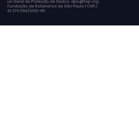
Lei Geral de Proteção de Dados: dpo@frsp.org
Fundação de Rotarianos de São Paulo | CNPJ:
61.370.094/0001-85