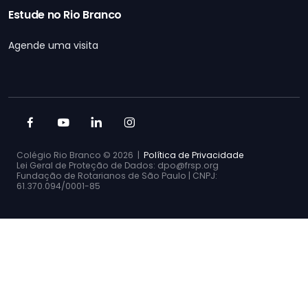
Estude no Rio Branco
Agende uma visita
Colégio Rio Branco ©
2026 |
Política de Privacidade
Lei Geral de Proteção de Dados: dpo@frsp.org
Fundação de Rotarianos de São Paulo | CNPJ:
61.370.094/0001-85