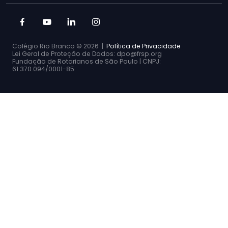
Colégio Rio Branco ©
2026 |
Política de Privacidade
Lei Geral de Proteção de Dados: dpo@frsp.org
Fundação de Rotarianos de São Paulo | CNPJ:
61.370.094/0001-85