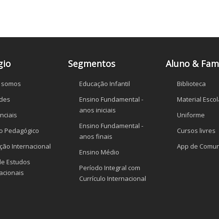
gio
Segmentos
Aluno & Famí
 somos
Educação Infantil
Biblioteca
des
Ensino Fundamental -
Material Escol
anos iniciais
nciais
Uniforme
Ensino Fundamental -
to Pedagógico
Cursos livres
anos finais
ção Internacional
App de Comun
Ensino Médio
de Estudos
Período Integral com
acionais
Currículo Internacional