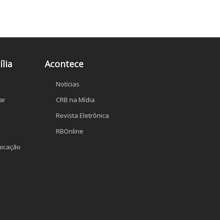
lia
Acontece
Notícias
ar
CRB na Mídia
Revista Eletrônica
RBOnline
icação