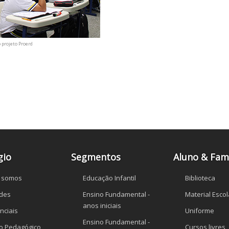
o projeto Proerd
gio
Segmentos
Aluno & Famí
 somos
Educação Infantil
Biblioteca
des
Ensino Fundamental -
Material Escol
anos iniciais
nciais
Uniforme
Ensino Fundamental -
to Pedagógico
Cursos livres