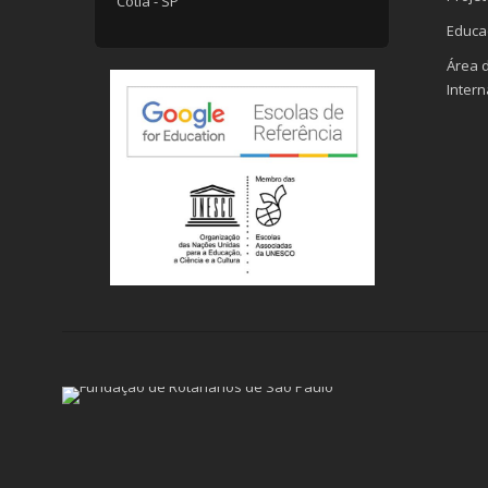
Cotia - SP
Educa
Área 
Intern