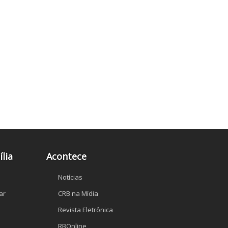
lia
Acontece
Notícias
ar
CRB na Mídia
Revista Eletrônica
RBOnline