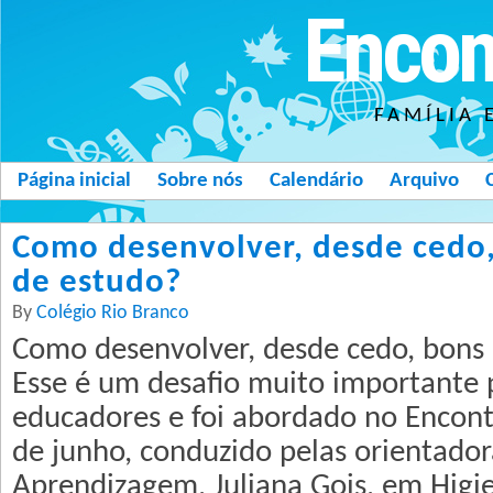
Encon
FAMÍLIA 
Página inicial
Sobre nós
Calendário
Arquivo
Como desenvolver, desde cedo,
de estudo?
By
Colégio Rio Branco
Como desenvolver, desde cedo, bons 
Esse é um desafio muito importante p
educadores e foi abordado no Encon
de junho, conduzido pelas orientador
Aprendizagem, Juliana Gois, em Higie