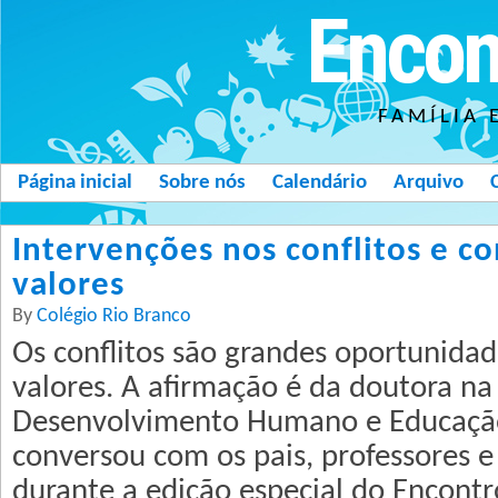
Encon
FAMÍLIA 
Página inicial
Sobre nós
Calendário
Arquivo
Intervenções nos conflitos e c
valores
By
Colégio Rio Branco
Os conflitos são grandes oportunida
valores. A afirmação é da doutora na 
Desenvolvimento Humano e Educação
conversou com os pais, professores 
durante a edição especial do Encontr