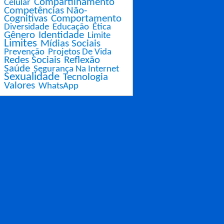
Compartilhamento
Celular
Competências Não-
Cognitivas
Comportamento
Diversidade
Educação
Ética
Gênero
Identidade
Limite
Limites
Mídias Sociais
Prevenção
Projetos De Vida
Redes Sociais
Reflexão
Saúde
Segurança Na Internet
Sexualidade
Tecnologia
Valores
WhatsApp