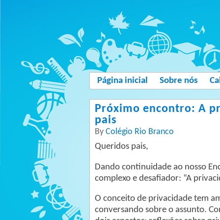
Página inicial
Sobre nós
Ca
Próximo encontro: A pr
pais
By
Colégio Rio Branco
Queridos pais,
Dando continuidade ao nosso Enc
complexo e desafiador: “A privaci
O conceito de privacidade tem a
conversando sobre o assunto. Co