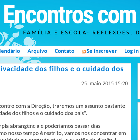
Encontros com 
FAMÍLIA E ESCOLA: REFLEXÕES, 
lendário
Arquivo
Contato
Se inscrever
Log in
ivacidade dos filhos e o cuidado dos
25. maio 2015 15:20
ontro com a Direção, traremos um assunto bastante
dade dos filhos e o cuidado dos pais”.
mpla abrangência e poderíamos passar dias
mo nosso tempo é restrito, vamos nos concentrar em