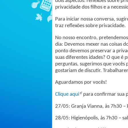
dois aspectos: reflexões sobre pri
privacidade dos filhos e a neces
Para iniciar nossa conversa, sug
traz reflexões sobre privacidade.
No nosso encontro, pretendemos 
dia: Devemos mexer nas coisas do
ponto devemos preservar a priva
suas diferentes idades? O que é p
perguntas, sugerimos que vocês p
gostariam de discutir. Trabalha
Aguardamos por vocês!
Clique aqui
para confirmar sua 
27/05: Granja Vianna, às 7h30 – 
28/05: Higienópolis, às 7h30 – sa