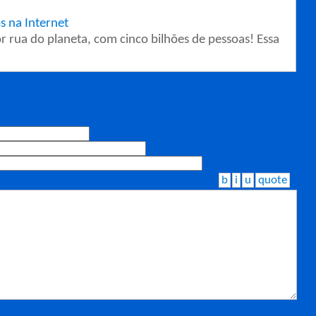
s na Internet
or rua do planeta, com cinco bilhões de pessoas! Essa
b
i
u
quote