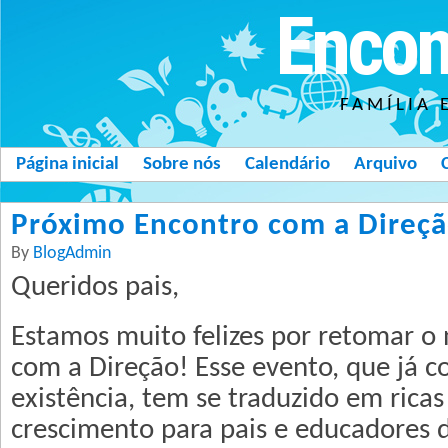
Encon
FAMÍLIA 
Página inicial
Sobre nós
Calendário
Arquivo
Próximo Encontro com a Direção
By
BlogAdmin
Queridos pais,
Estamos muito felizes por retomar o
com a Direção! Esse evento, que já 
existência, tem se traduzido em rica
crescimento para pais e educadores 