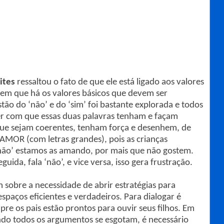
ites
ressaltou o fato de que ele está ligado aos valores
em que há os valores básicos que devem ser
ão do ‘não’ e do ‘sim’ foi bastante explorada e todos
er com que essas duas palavras tenham e façam
que sejam coerentes, tenham força e desenhem, de
m AMOR (com letras grandes), pois as crianças
ão’ estamos as amando, por mais que não gostem.
uida, fala ‘não’, e vice versa, isso gera frustração.
am sobre a necessidade de abrir estratégias para
espaços eficientes e verdadeiros. Para dialogar é
re os pais estão prontos para ouvir seus filhos. Em
ndo todos os argumentos se esgotam, é necessário