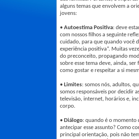
alguns temas que envolvem a orie
jovens:
•
Autoestima Positiva
: deve est
com nossos filhos a seguinte refl
cuidado, para que quando você d
experiência positiva”. Muitas ve
do preconceito, propagando model
sobre esse tema deve, ainda, ser 
como gostar e respeitar a si mesm
•
Limites
: somos nós, adultos, qu
somos responsáveis por decidir 
televisão, internet, horários e, i
corpo.
•
Diálogo
: quando é o momento d
antecipar esse assunto? Como co
principal orientação, pois não t