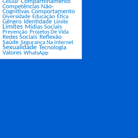
Compartilhamento
Celular
Competências Não-
Cognitivas
Comportamento
Diversidade
Educação
Ética
Gênero
Identidade
Limite
Limites
Mídias Sociais
Prevenção
Projetos De Vida
Redes Sociais
Reflexão
Saúde
Segurança Na Internet
Sexualidade
Tecnologia
Valores
WhatsApp