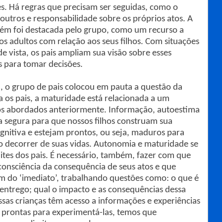
es. Há regras que precisam ser seguidas, como o
 outros e responsabilidade sobre os próprios atos. A
mbém foi destacada pelo grupo, como um recurso a
dos adultos com relação aos seus filhos. Com situações
e vista, os pais ampliam sua visão sobre esses
s para tomar decisões.
e
, o grupo de pais colocou em pauta a questão da
 os pais, a maturidade está relacionada a um
 os abordados anteriormente. Informação, autoestima
via segura para que nossos filhos construam sua
nitiva e estejam prontos, ou seja, maduros para
no decorrer de suas vidas. Autonomia e maturidade se
tes dos pais. É necessário, também, fazer com que
consciência da consequência de seus atos e que
m do ‘imediato’, trabalhando questões como: o que é
 entrego; qual o impacto e as consequências dessa
as crianças têm acesso a informações e experiências
 prontas para experimentá-las, temos que