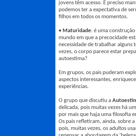
jovens têm acesso. É preciso man
podemos ter a expectativa de ser
filhos em todos os momentos.
•
Maturidade
: é uma construção
mundo em que a precocidade está 
necessidade de trabalhar alguns
vezes, o corpo parece estar prep
autoestima?
Em grupos, os pais puderam explo
aspectos interessantes, enriquec
experiências.
O grupo que discutiu a
Autoestim
delicada, pois muitas vezes há u
por mais que haja uma filosofia 
Os pais refletiram, ainda, sobre 
pois, muitas vezes, os adultos us
repensar a abordagem da ‘beleza’