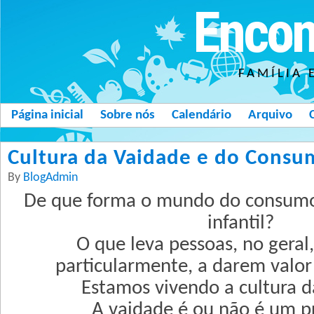
Encon
FAMÍLIA 
Página inicial
Sobre nós
Calendário
Arquivo
Cultura da Vaidade e do Consu
By
BlogAdmin
De que forma o mundo do consum
infantil?
O que leva pessoas, no geral,
particularmente, a darem valo
Estamos vivendo a cultura d
A vaidade é ou não é um 