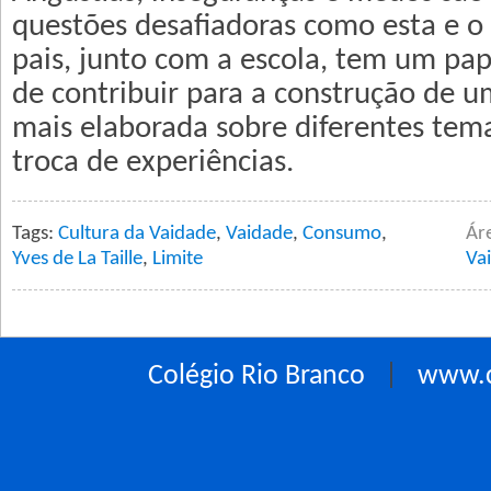
questões desafiadoras como esta e o
pais, junto com a escola, tem um pap
de contribuir para a construção de u
mais elaborada sobre diferentes tem
troca de experiências.
Tags:
Cultura da Vaidade
,
Vaidade
,
Consumo
,
Ár
Yves de La Taille
,
Limite
Va
Colégio Rio Branco
|
www.c