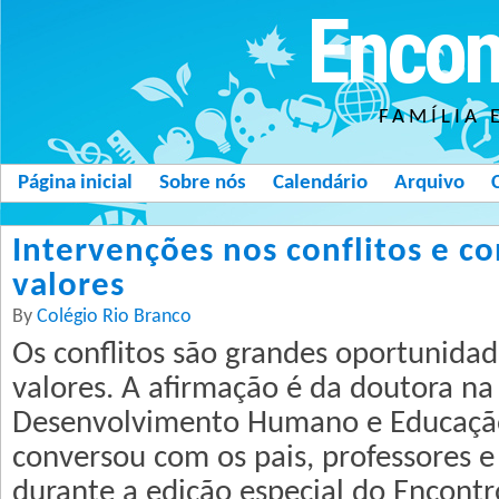
Encon
FAMÍLIA 
Página inicial
Sobre nós
Calendário
Arquivo
Intervenções nos conflitos e c
valores
By
Colégio Rio Branco
Os conflitos são grandes oportunida
valores. A afirmação é da doutora na 
Desenvolvimento Humano e Educação
conversou com os pais, professores 
durante a edição especial do Encontr