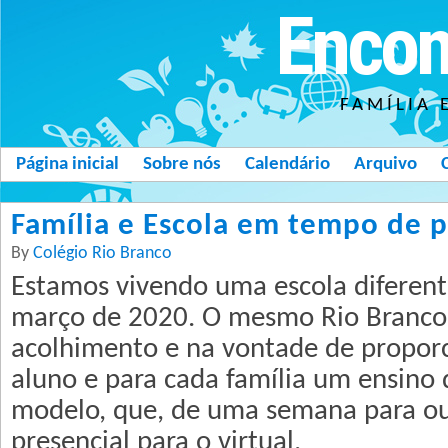
Encon
FAMÍLIA 
Página inicial
Sobre nós
Calendário
Arquivo
Família e Escola em tempo de 
By
Colégio Rio Branco
Estamos vivendo uma escola diferent
março de 2020. O mesmo Rio Branco 
acolhimento e na vontade de proporc
aluno e para cada família um ensino
modelo, que, de uma semana para ou
presencial para o virtual.