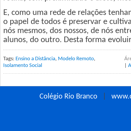
E, como uma rede de relações tenh
o papel de todos é preservar e cultiv
nós mesmos, dos nossos, de nós entr
alunos, do outro. Desta forma evolu
Tags:
Ensino a Distância
,
Modelo Remoto
,
Ár
Isolamento Social
|
A
Colégio Rio Branco
|
www.c