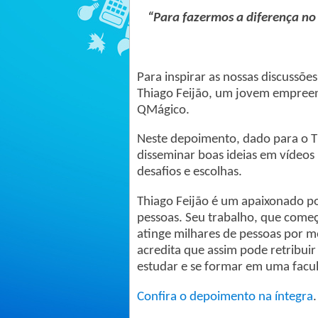
“Para fazermos a diferença no
Para inspirar as nossas discussõ
Thiago Feijão, um jovem empreend
QMágico.
Neste depoimento, dado para o T
disseminar boas ideias em vídeos n
desafios e escolhas.
Thiago Feijão é um apaixonado p
pessoas. Seu trabalho, que com
atinge milhares de pessoas por m
acredita que assim pode retribui
estudar e se formar em uma facul
Confira o depoimento na íntegra
.