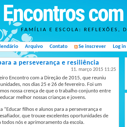
Encontros com 
FAMÍLIA E ESCOLA: REFLEXÕES, 
lendário
Arquivo
Contato
Se inscrever
Log in
para a perseverança e resiliência
11. março 2015 11:25
eiro Encontro com a Direção de 2015, que reuniu
unidades, nos dias 25 e 26 de fevereiro. Foi um
mos nossa crença de que o trabalho conjunto entre
 educar melhor nossas crianças e jovens.
a “Educar filhos e alunos para a perseverança e
 desafiador, que trouxe excelentes oportunidades de
ra todos nós e aprimoramento da escola.