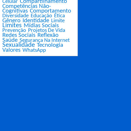
Compartilhamento
Celular
Competências Não-
Cognitivas
Comportamento
Diversidade
Educação
Ética
Gênero
Identidade
Limite
Limites
Mídias Sociais
Prevenção
Projetos De Vida
Redes Sociais
Reflexão
Saúde
Segurança Na Internet
Sexualidade
Tecnologia
Valores
WhatsApp