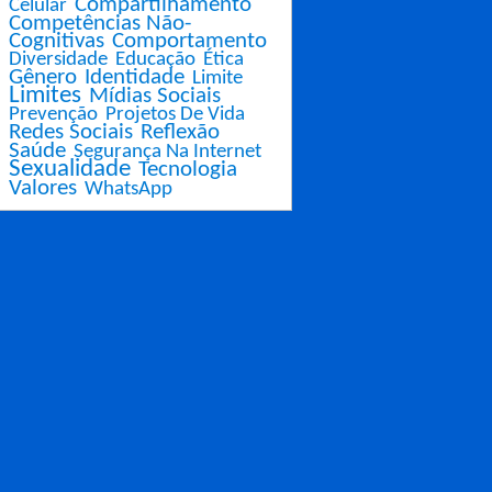
Compartilhamento
Celular
Competências Não-
Cognitivas
Comportamento
Diversidade
Educação
Ética
Gênero
Identidade
Limite
Limites
Mídias Sociais
Prevenção
Projetos De Vida
Redes Sociais
Reflexão
Saúde
Segurança Na Internet
Sexualidade
Tecnologia
Valores
WhatsApp