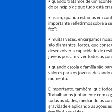
•
quando tratamos de um acontec
do princípio de que tudo está err
•
assim, quando estamos em contat
importante refletirmos sobre a s
fez”;
•
muitas vezes, enxergamos nosso
são diamantes, fortes, que conse
desenvolver a capacidade de resi
jovens possam viver todos os conf
•
quando escola e família são par
valores para os jovens, deixando c
momento.
É importante, também, que todos 
Trabalhamos juntamente com o g
todas as idades, mediando os conf
gravidade e aplicando as ações e