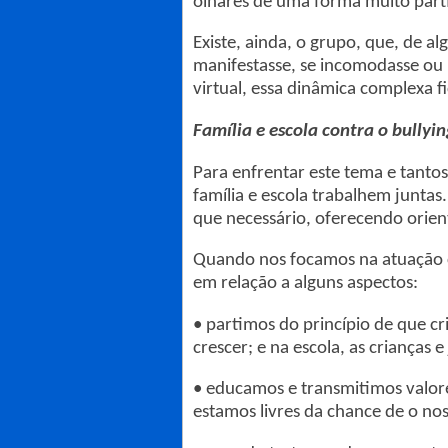
olhares de uma forma muito parti
Existe, ainda, o grupo, que, de a
manifestasse, se incomodasse ou 
virtual, essa dinâmica complexa f
Família e escola contra o bullyi
Para enfrentar este tema e tantos
família e escola trabalhem juntas
que necessário, oferecendo orient
Quando nos focamos na atuação co
em relação a alguns aspectos:
•
partimos do princípio de que cri
crescer; e na escola, as crianças 
•
educamos e transmitimos valore
estamos livres da chance de o noss