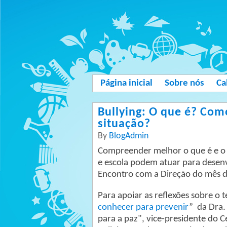
Página inicial
Sobre nós
Ca
Bullying: O que é? Co
situação?
By
BlogAdmin
Compreender melhor o que é e o 
e escola podem atuar para desenv
Encontro com a Direção do mês de
Para apoiar as reflexões sobre o t
conhecer para prevenir
” da Dra.
para a paz", vice-presidente do C