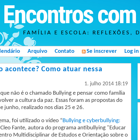
Encontros com 
FAMÍLIA E ESCOLA: REFLEXÕES, 
lendário
Arquivo
Contato
Se inscrever
Log in
mo acontece? Como atuar nessa
1. julho 2014 18:19
que não é o chamado Bullying e pensar como família
olver a cultura da paz. Essas foram as propostas do
 junho, realizado nos dias 25 e 26.
ema, foi utilizado o vídeo “
Bullying e cyberbullying:
 Cleo Fante, autora do programa antibullying "Educar
entro Multidisciplinar de Estudos e Orientação sobre o