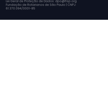
Lei Geral de Proteção de Dados: dpo@frsp.org
Fundação de Rotarianos de São Paulo | CNPJ:
61.370.094/0001-85