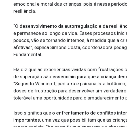
emocional e moral das crianças, pois é nesse períod
resiliência.
“O
desenvolvimento da autorregulação e da resiliênc
e permanece ao longo da vida. Esses processos inici
poucos, vão se tornando internos, à medida que a cri
afetivas”, explica Simone Costa, coordenadora pedagó
Fundamental.
Ela diz que as experiências vividas com frustrações 
de superação são
essenciais para que a criança de
“Segundo Winnicott, pediatra e psicanalista britânic
doses de frustração para desenvolver um verdadeiro
tolerável uma oportunidade para o amadurecimento p
Isso significa que
o enfrentamento de conflitos int
importantes
, uma vez que possibilitam que as crian
regras sociais. “Ao permitir que encarem e elaborem