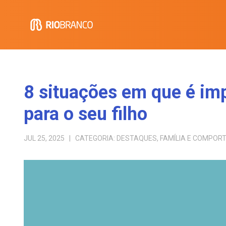
8 situações em que é imp
para o seu filho
JUL 25, 2025
| CATEGORIA:
DESTAQUES
,
FAMÍLIA E COMPO