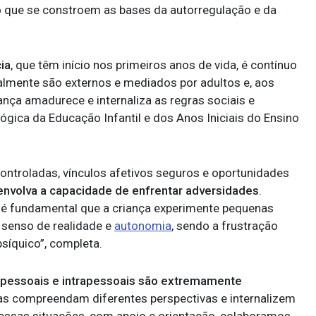
o que se constroem as bases da autorregulação e da
ia
, que têm início nos primeiros anos de vida, é contínuo
almente são externos e mediados por adultos e, aos
ança amadurece e internaliza as regras sociais e
gica da Educação Infantil e dos Anos Iniciais do Ensino
controladas, vínculos afetivos seguros e oportunidades
senvolva a capacidade de enfrentar adversidades
.
o, é fundamental que a criança experimente pequenas
 senso de realidade e
autonomia
, sendo a frustração
síquico”, completa.
erpessoais e intrapessoais são extremamente
ças compreendam diferentes perspectivas e internalizem
 essas situações, com apoio e orientação, colaboramos