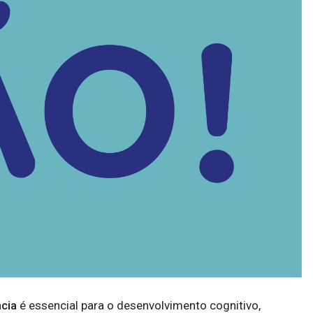
ncia
é essencial para o desenvolvimento cognitivo,