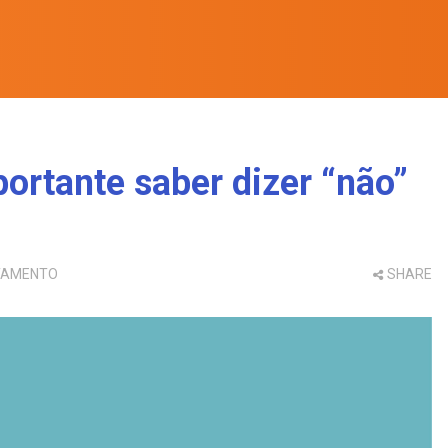
ortante saber dizer “não”
RTAMENTO
SHARE