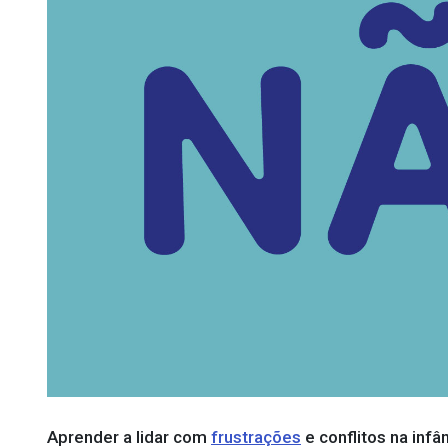
Aprender a lidar com
frustrações
e conflitos na infâ