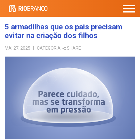
5 armadilhas que os pais precisam
evitar na criação dos filhos
MAI 27, 2025
| CATEGORIA:
SHARE