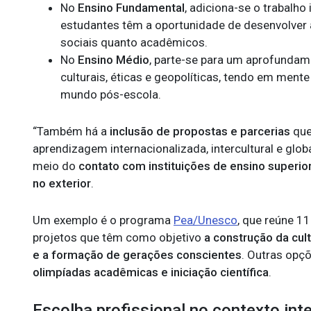
No
Ensino Fundamental
, adiciona-se o trabalho 
estudantes têm a oportunidade de desenvolver 
sociais quanto acadêmicos.
No
Ensino Médio
, parte-se para um aprofundam
culturais, éticas e geopolíticas, tendo em men
mundo pós-escola.
“Também há a
inclusão de propostas e parcerias
que
aprendizagem internacionalizada, intercultural e glo
meio do
contato com instituições de ensino superio
no exterior
.
Um exemplo é o programa
Pea/Unesco
, que reúne 1
projetos que têm como objetivo
a construção da cul
e a formação de gerações conscientes
. Outras opç
olimpíadas acadêmicas e iniciação científica
.
Escolha profissional no contexto int