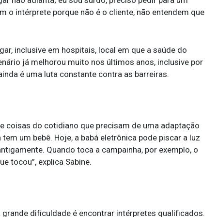
ar não adianta; eu sou surdo, preciso pedir para um
com o intérprete porque não é o cliente, não entendem que
ar, inclusive em hospitais, local em que a saúde do
nário já melhorou muito nos últimos anos, inclusive por
inda é uma luta constante contra as barreiras.
de coisas do cotidiano que precisam de uma adaptação
tem um bebê. Hoje, a babá eletrônica pode piscar a luz
 antigamente. Quando toca a campainha, por exemplo, o
e tocou”, explica Sabine.
grande dificuldade é encontrar intérpretes qualificados.