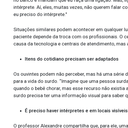
no banco e mandam que eu faça uma ligação. Mas, lig
intérprete. Aí, eles, muitas vezes, não querem falar 
eu preciso do intérprete."
Situações similares podem acontecer em qualquer lug
paciente depende da troca com os profissionais. O ce
causa da tecnologia e centrais de atendimento, mas a
Itens do cotidiano precisam ser adaptados
Os ouvintes podem não perceber, mas há uma série 
para a vida do surdo. “Imagine que uma pessoa surda 
quando o bebê chorar, mas esse recurso não existia
surdo precisa ter uma informação visual para saber qu
É preciso haver intérpretes e em locais visíveis
O professor Alexandre compartilha que, para ele, uma 